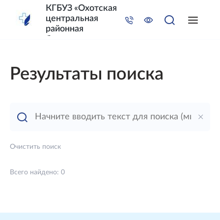
КГБУЗ «Охотская
центральная
районная
больница»
Министерства
здравоохранения
Результаты поиска
Хабаровского края
Очистить поиск
Всего найдено
0